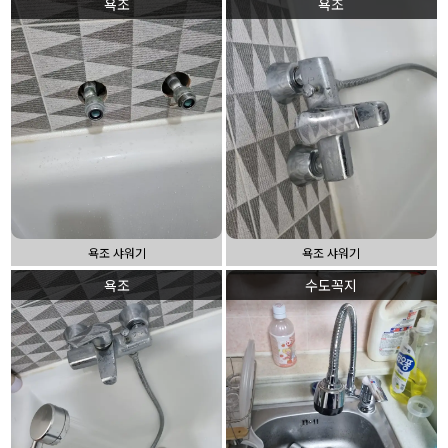
욕조
욕조
욕조 샤워기
욕조 샤워기
욕조
수도꼭지