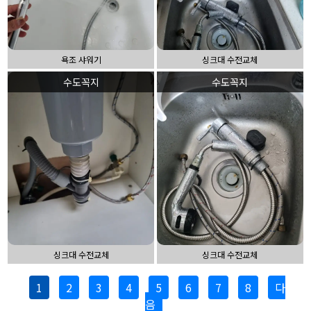
욕조 샤워기
싱크대 수전교체
수도꼭지
수도꼭지
싱크대 수전교체
싱크대 수전교체
1
2
3
4
5
6
7
8
다
음