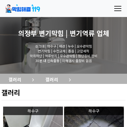
의정부 변기막힘 | 변기역류
업체
싱크대 | 하수구 | 배관 | 누수 | 오수관막힘
변기막힘 | 수전교체 | 폽옵 | 고압세척
악취차단 | 역류방지 | 우수관막힘 | 첨단장비 완비
30분 내 신속출동 | 미해결시 출장비 없음
갤러리
갤러리
갤러리
하수구
하수구