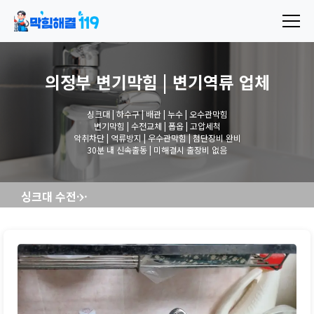
의정부 변기막힘 | 변기역류
업체
싱크대 | 하수구 | 배관 | 누수 | 오수관막힘
변기막힘 | 수전교체 | 폽옵 | 고압세척
악취차단 | 역류방지 | 우수관막힘 | 첨단장비 완비
30분 내 신속출동 | 미해결시 출장비 없음
싱크대 수전교체